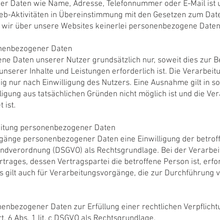
r Daten wie Name, Adresse, Telefonnummer oder E-Mail ist u
eb-Aktivitäten in Übereinstimmung mit den Gesetzen zum Date
wir über unsere Websites keinerlei personenbezogene Daten
onenbezogener Daten
e Daten unserer Nutzer grundsätzlich nur, soweit dies zur Be
unserer Inhalte und Leistungen erforderlich ist. Die Verarbe
g nur nach Einwilligung des Nutzers. Eine Ausnahme gilt in so
ligung aus tatsächlichen Gründen nicht möglich ist und die Ve
 ist.
eitung personenbezogener Daten
gänge personenbezogener Daten eine Einwilligung der betroffe
grundverordnung (DSGVO) als Rechtsgrundlage. Bei der Verarb
trages, dessen Vertragspartei die betroffene Person ist, erforder
s gilt auch für Verarbeitungsvorgänge, die zur Durchführung
nbezogener Daten zur Erfüllung einer rechtlichen Verpflichtun
t. 6 Abs. 1 lit. c DSGVO als Rechtsgrundlage.